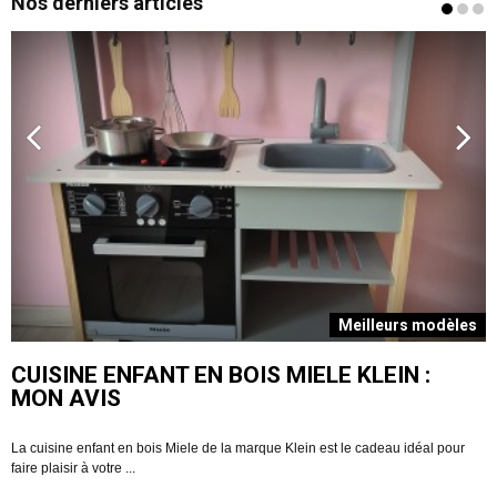
Nos derniers articles
s
Meilleurs modèles
CUISINE ENFANT EN BOIS MIELE KLEIN :
MON AVIS
La cuisine enfant en bois Miele de la marque Klein est le cadeau idéal pour
V
faire plaisir à votre ...
R