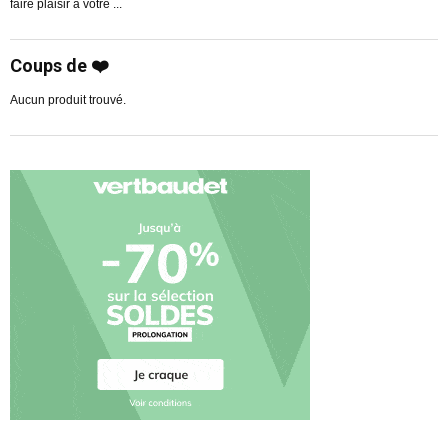
faire plaisir à votre ...
R
Coups de ❤️
Aucun produit trouvé.