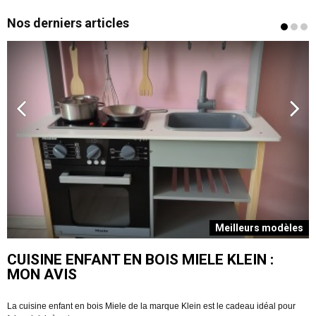
Nos derniers articles
s
Meilleurs modèles
CUISINE ENFANT EN BOIS MIELE KLEIN :
MON AVIS
La cuisine enfant en bois Miele de la marque Klein est le cadeau idéal pour
V