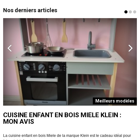
Nos derniers articles
s
Meilleurs modèles
CUISINE ENFANT EN BOIS MIELE KLEIN :
MON AVIS
La cuisine enfant en bois Miele de la marque Klein est le cadeau idéal pour
V