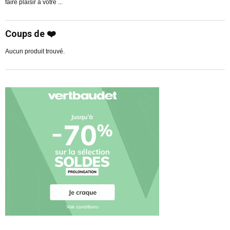
faire plaisir à votre ...
R
Coups de ❤️
Aucun produit trouvé.