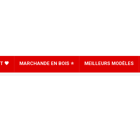
T 🖤
MARCHANDE EN BOIS ⭐
MEILLEURS MODÈLES
8
SCORE