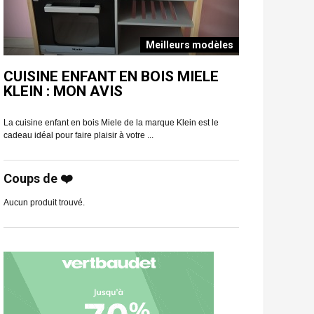
Meilleurs modèles
E
CUISINE ENFANT EN BOIS MIELE
CUISINE E
KLEIN : MON AVIS
CLASSIC T
La cuisine enfant en bois Miele de la marque Klein est le
Vous aimeriez offrir
cadeau idéal pour faire plaisir à votre ...
chou ? Regardez san
Coups de ❤️
Aucun produit trouvé.