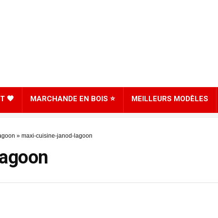
T 🖤
MARCHANDE EN BOIS ⭐
MEILLEURS MODÈLES
Lagoon
»
maxi-cuisine-janod-lagoon
lagoon