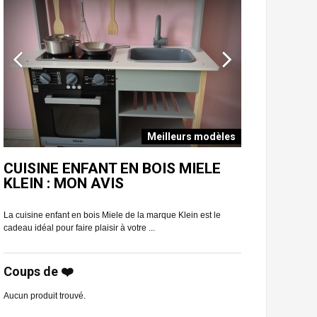
Meilleurs modèles
E
CUISINE ENFANT EN BOIS MIELE
CUISINE E
KLEIN : MON AVIS
CLASSIC T
La cuisine enfant en bois Miele de la marque Klein est le
Vous aimeriez offrir
cadeau idéal pour faire plaisir à votre ...
chou ? Regardez san
Coups de ❤️
Aucun produit trouvé.