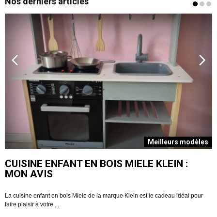
Nos derniers articles
s
Meilleurs modèles
CUISINE ENFANT EN BOIS MIELE KLEIN :
MON AVIS
La cuisine enfant en bois Miele de la marque Klein est le cadeau idéal pour
V
faire plaisir à votre ...
R