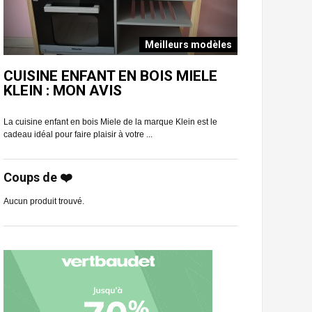
Meilleurs modèles
E
CUISINE ENFANT EN BOIS MIELE
CUISINE E
KLEIN : MON AVIS
CLASSIC T
La cuisine enfant en bois Miele de la marque Klein est le
Vous aimeriez offrir
cadeau idéal pour faire plaisir à votre ...
chou ? Regardez san
Coups de ❤️
Aucun produit trouvé.