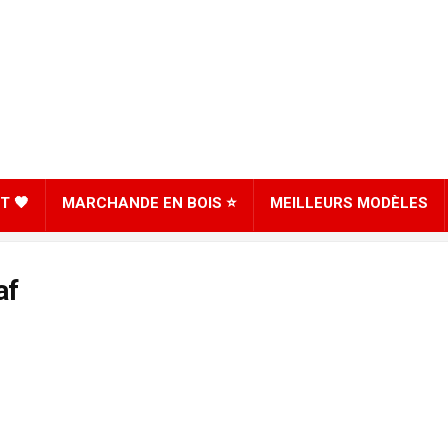
T 🖤
MARCHANDE EN BOIS ⭐
MEILLEURS MODÈLES
af
8
SCORE