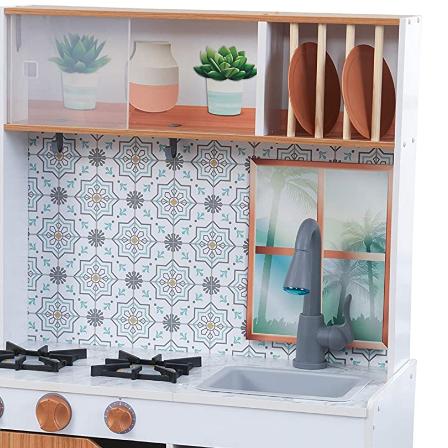
8
SCORE
Meilleurs modèles
CUISINE SMOBY TEFAL ÉVOLUTIV
Vous recherchez une cuisine en plastique pour enfant
évolutive ? Découvrez sans plus tarder la ...