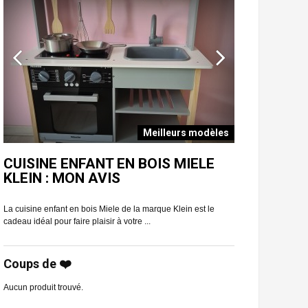
Meilleurs modèles
E
CUISINE ENFANT EN BOIS MIELE
CUISINE E
KLEIN : MON AVIS
CLASSIC T
La cuisine enfant en bois Miele de la marque Klein est le
Vous aimeriez offrir
cadeau idéal pour faire plaisir à votre ...
chou ? Regardez san
Coups de ❤️
Aucun produit trouvé.