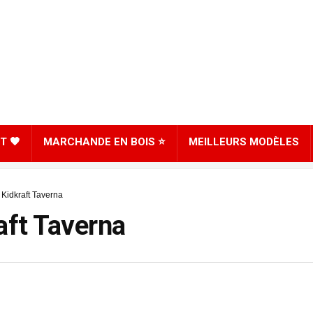
T 🖤
MARCHANDE EN BOIS ⭐
MEILLEURS MODÈLES
 Kidkraft Taverna
aft Taverna