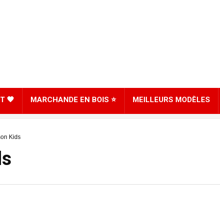
T 🖤
MARCHANDE EN BOIS ⭐
MEILLEURS MODÈLES
on Kids
ds