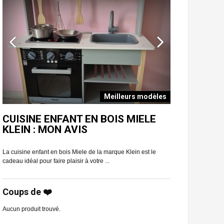
Meilleurs modèles
E
CUISINE ENFANT EN BOIS MIELE
CUISINE E
KLEIN : MON AVIS
CLASSIC T
La cuisine enfant en bois Miele de la marque Klein est le
Vous aimeriez offrir
cadeau idéal pour faire plaisir à votre ...
chou ? Regardez san
Coups de ❤️
Aucun produit trouvé.