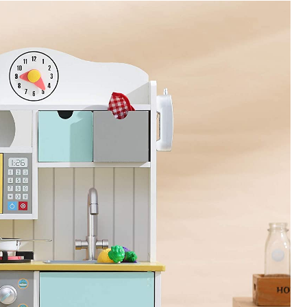
8
SCORE
Meilleurs modèles
CUISINE SMOBY TEFAL ÉVOLUTIV
Vous recherchez une cuisine en plastique pour enfant
évolutive ? Découvrez sans plus tarder la ...