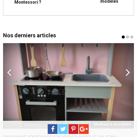
modèles
Montessori ?
Nos derniers articles
s
Meilleurs modèles