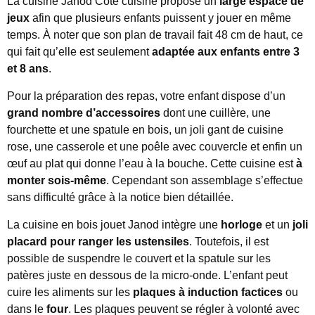
La cuisine Janod Côté cuisine propose un
large espace de
jeux
afin que plusieurs enfants puissent y jouer en même
temps. À noter que son plan de travail fait 48 cm de haut, ce
qui fait qu’elle est seulement
adaptée aux enfants entre 3
et 8 ans
.
Pour la préparation des repas, votre enfant dispose d’un
grand nombre d’accessoires
dont une cuillère, une
fourchette et une spatule en bois, un joli gant de cuisine
rose, une casserole et une poêle avec couvercle et enfin un
œuf au plat qui donne l’eau à la bouche. Cette cuisine est
à
monter sois-même
. Cependant son assemblage s’effectue
sans difficulté grâce à la notice bien détaillée.
La cuisine en bois jouet Janod intègre une
horloge
et un
joli
placard pour ranger les ustensiles
. Toutefois, il est
possible de suspendre le couvert et la spatule sur les
patères juste en dessous de la micro-onde. L’enfant peut
cuire les aliments sur les
plaques à induction factices
ou
dans le
four
. Les plaques peuvent se régler à volonté avec